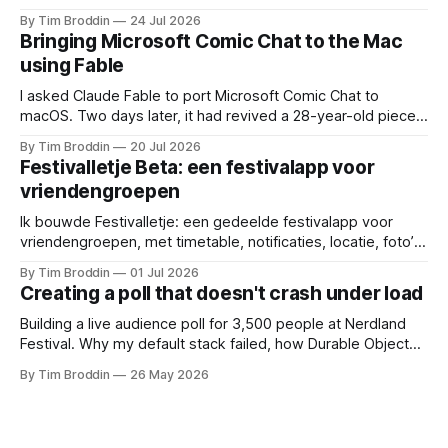
you figure out when to visit and, eventually, what to ride
By Tim Broddin
24 Jul 2026
next.
Bringing Microsoft Comic Chat to the Mac
using Fable
I asked Claude Fable to port Microsoft Comic Chat to
macOS. Two days later, it had revived a 28-year-old piece
of my childhood.
By Tim Broddin
20 Jul 2026
Festivalletje Beta: een festivalapp voor
vriendengroepen
Ik bouwde Festivalletje: een gedeelde festivalapp voor
vriendengroepen, met timetable, notificaties, locatie, foto’s
en widgets.
By Tim Broddin
01 Jul 2026
Creating a poll that doesn't crash under load
Building a live audience poll for 3,500 people at Nerdland
Festival. Why my default stack failed, how Durable Objects
saved it, and the only thing I didn't think to protect against: a
By Tim Broddin
26 May 2026
curious 9-year-old .