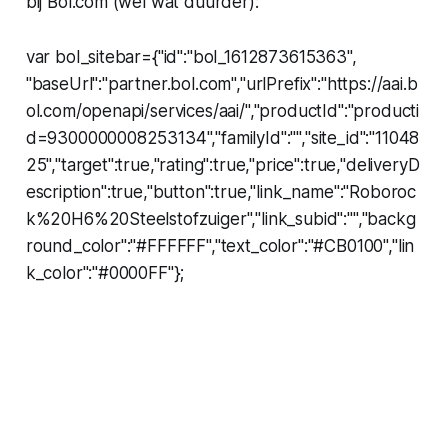
bij Bol.com (wel wat duurder):
var bol_sitebar={"id":"bol_1612873615363",
"baseUrl":"partner.bol.com","urlPrefix":"https://aai.b
ol.com/openapi/services/aai/","productId":"producti
d=9300000008253134","familyId":"","site_id":"11048
25","target":true,"rating":true,"price":true,"deliveryD
escription":true,"button":true,"link_name":"Roboroc
k%20H6%20Steelstofzuiger","link_subid":"","backg
round_color":"#FFFFFF","text_color":"#CB0100","lin
k_color":"#0000FF"};