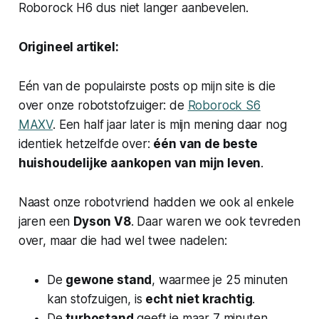
Roborock H6 dus niet langer aanbevelen.
Origineel artikel:
Eén van de populairste posts op mijn site is die
over onze robotstofzuiger: de
Roborock S6
MAXV
. Een half jaar later is mijn mening daar nog
identiek hetzelfde over:
één van de beste
huishoudelijke aankopen van mijn leven
.
Naast onze robotvriend hadden we ook al enkele
jaren een
Dyson V8
.
Daar waren we ook tevreden
over, maar die had wel twee nadelen:
De
gewone stand
, waarmee je 25 minuten
kan stofzuigen, is
echt niet krachtig
.
De
turbostand
geeft je maar 7 minuten