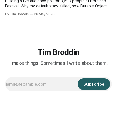
Building a live audience poll for 3,500 people at Nerdland
Festival. Why my default stack failed, how Durable Objects
saved it, and the only thing I didn't think to protect against: a
By Tim Broddin
26 May 2026
curious 9-year-old .
Tim Broddin
I make things. Sometimes I write about them.
Subscribe