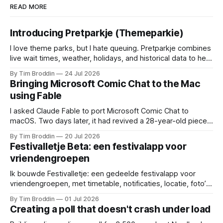
READ MORE
Introducing Pretparkje (Themeparkie)
I love theme parks, but I hate queuing. Pretparkje combines
live wait times, weather, holidays, and historical data to help
you figure out when to visit and, eventually, what to ride
By Tim Broddin
24 Jul 2026
next.
Bringing Microsoft Comic Chat to the Mac
using Fable
I asked Claude Fable to port Microsoft Comic Chat to
macOS. Two days later, it had revived a 28-year-old piece
of my childhood.
By Tim Broddin
20 Jul 2026
Festivalletje Beta: een festivalapp voor
vriendengroepen
Ik bouwde Festivalletje: een gedeelde festivalapp voor
vriendengroepen, met timetable, notificaties, locatie, foto’s
en widgets.
By Tim Broddin
01 Jul 2026
Creating a poll that doesn't crash under load