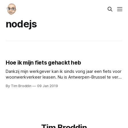
nodejs
Hoe ik mijn fiets gehackt heb
Dankzij mijn werkgever kan ik sinds vorig jaar een fiets voor
woonwerkverkeer leasen. Nu is Antwerpen-Brussel te ver
om met een gewone fiets op regelmatige basis te rijden,
By Tim Broddin
09 Jan 2019
maar perfect doenbaar tegen 45 km/u op een speedelec.
Toen ik op zoek ging naar een goede speedelec viel mijn
Tim Broddin