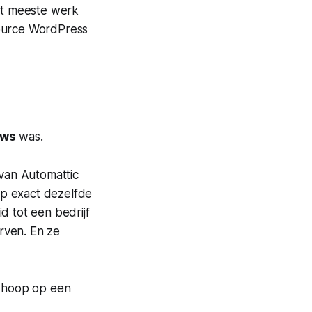
Het meeste werk
source WordPress
uws
was.
van Automattic
op exact dezelfde
d tot een bedrijf
rven. En ze
 hoop op een