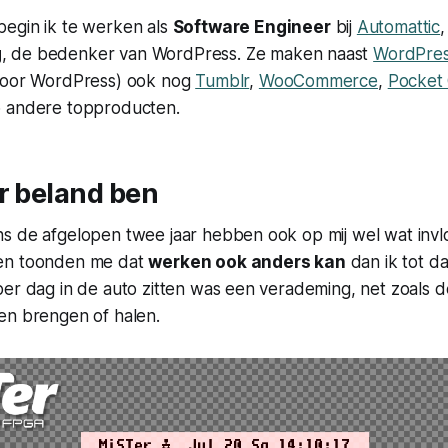
egin ik te werken als
Software Engineer
bij
Automattic
,
g
, de bedenker van WordPress. Ze maken naast
WordPre
voor WordPress) ook nog
Tumblr
,
WooCommerce
,
Pocket 
p andere topproducten.
r beland ben
s de afgelopen twee jaar hebben ook op mij wel wat inv
en toonden me dat
werken ook anders kan
dan ik tot da
er dag in de auto zitten was een verademing, net zoals d
en brengen of halen.