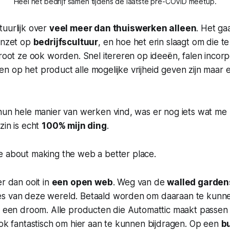
Heel het bedrijf samen tijdens de laatste pre-COVID meetup.
uurlijk over
veel meer dan thuiswerken alleen
. Het ga
 inzet op
bedrijfscultuur
, en hoe het erin slaagt om die te
groot ze ook worden. Snel itereren op ideeën, falen incor
 op het product alle mogelijke vrijheid geven zijn maar 
 hun hele manier van werken vind, was er nog iets wat m
zin is echt
100% mijn ding
.
e about making
the web
a better place.
er dan ooit in
een open web
. Weg van de
walled garden
es van deze wereld. Betaald worden om daaraan te kun
s een droom. Alle producten die Automattic maakt passen in
ook fantastisch om hier aan te kunnen bijdragen. Op een
b