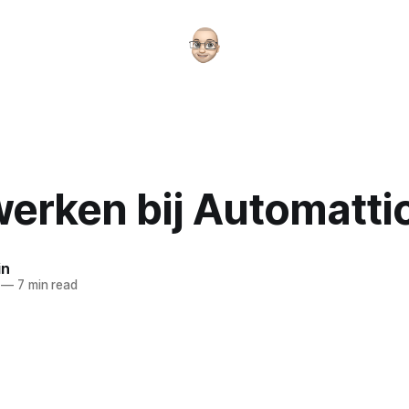
werken bij Automatti
in
—
7 min read