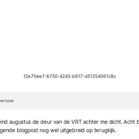
12e70ee7-8750-4245-b917-d51254061c8c
version
 eind augustus de deur van de VRT achter me dicht. Acht 
lgende blogpost nog wel uitgebreid op terugkijk.