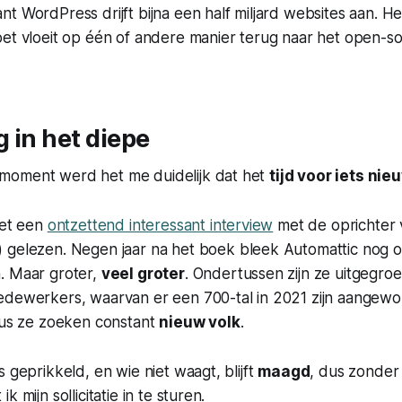
ant WordPress drijft bijna een half miljard websites aan. 
oet vloeit op één of andere manier terug naar het open-
 in het diepe
moment werd het me duidelijk dat het
tijd voor iets nie
net een
ontzettend interessant interview
met de oprichter 
) gelezen. Negen jaar na het boek bleek Automattic nog 
. Maar groter,
veel groter
. Ondertussen zijn ze uitgegroei
edewerkers, waarvan er een 700-tal in 2021 zijn aangewo
 dus ze zoeken constant
nieuw volk
.
s geprikkeld, en wie niet waagt, blijft
maagd
, dus zonder
 mijn sollicitatie in te sturen.