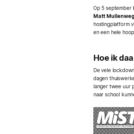
Op 5 september b
Matt Mullenwe
hostingplatform 
en een hele hoo
Hoe ik daa
De vele lockdown
dagen thuiswerk
langer twee uur p
naar school kunn