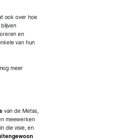
at ook over hoe
 blijven
poreren en
enkele van hun
e nog meer
s
van de Metas,
nen meewerken
 die visie, en
uitengewoon